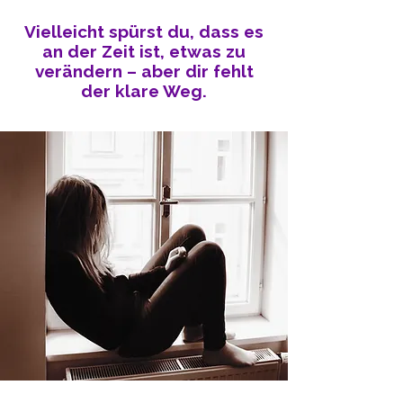
Vielleicht spürst du, dass es
an der Zeit ist, etwas zu
verändern – aber dir fehlt
der klare Weg.