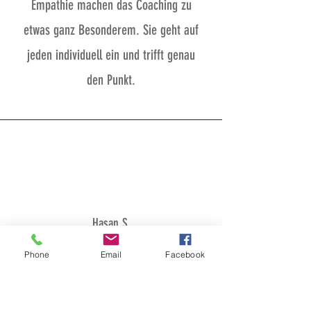
Empathie machen das Coaching zu
etwas ganz Besonderem. Sie geht auf
jeden individuell ein und trifft genau
den Punkt.
Hasan S.
Sie hat mir gezeigt, dass ich alles, was
Phone
Email
Facebook
ich auf meinem weiteren Weg brauche,
bereits in mir ist – und es nur etwas Mut