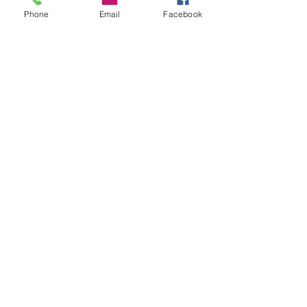
Ich habe die
Datenschutzerklärung zur
Phone
Email
Facebook
Kenntnis genommen.
Datenschutz
Senden